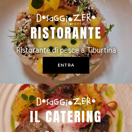
RISTORANTE
Ristorante di pesce a Tiburtina
ENTRA
IL CATERING